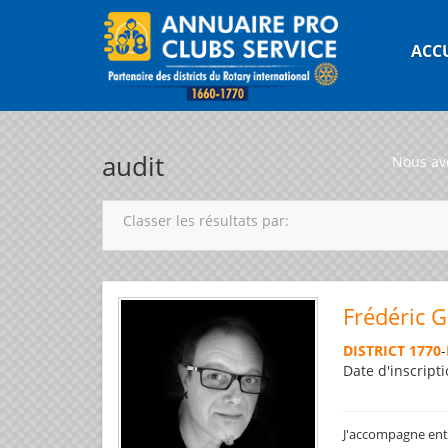
ACC
audit
Nous av
Classer les résultats par:
Frédéric 
DISTRICT 1770
-
Date d'inscripti
J'accompagne entre