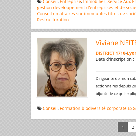
Conseil
,
Entreprise
,
Immobilier
,
Service Aux E
gestion
développement d'entreprises et de socié
Conseil en affaires
sur immeubles
titres de soci
Restructuration
Viviane NEIT
DISTRICT 1710
-
Lyon
Date d'inscription :
Dirigeante de mon cabi
actionnaires depuis 200
bijouterie ce qui expl
Conseil
,
Formation
biodiversité
corporate
ESG