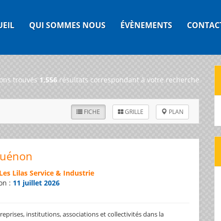
UEIL
QUI SOMMES NOUS
ÉVÈNEMENTS
CONTAC
ons trouvés
1,556
résultats correspondant à votre recherche
FICHE
GRILLE
PLAN
Guénon
Les Lilas Service & Industrie
on :
11 juillet 2026
prises, institutions, associations et collectivités dans la