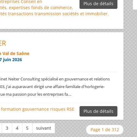
ntreprises
Conseil en
Plus de détails
tés.
expertises
fonds de commerce.
étés
transactions
transmission sociétés et immobilier.
ER
 Val de Saône
7 juin 2026
net Neiter Consulting spécialisé en gouvernance et relations
3, j'ai auparavant dirigé une affaire familiale d'horlogerie-
...
ique ma passion pour les entreprises fa
formation
gouvernance
risques
RSE
Plus de détails
Page 1 de 312