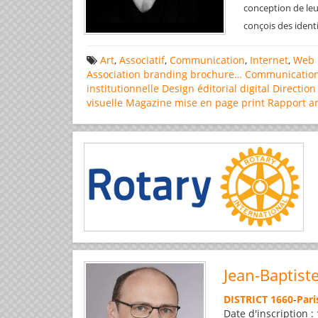
conception de leu
conçois des ident
Art
,
Associatif
,
Communication
,
Internet
,
Web 
Association
branding
brochure…
Communicatio
institutionnelle
Design éditorial
digital
Direction
visuelle
Magazine
mise en page
print
Rapport a
Jean-Baptist
DISTRICT 1660
-
Pari
Date d'inscription :