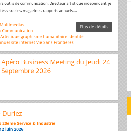
rs outils de communication. Directeur artistique indépendant, je
...
ités visuelles, magazines, rapports annuels,
Multimedias
Plus de détails
n
Communication
 Artistique
graphisme
humanitaire
identité
nnuel
site internet
Vie Sans Frontières
Apéro Business Meeting du Jeudi 24
Septembre 2026
e Duriez
s 20ème Service & Industrie
12 juin 2026