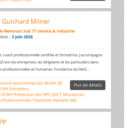
 Guichard Milner
70
-
Nemours Sud 77 Service & Industrie
ption :
3 juin 2026
 coach professionnelle certifiée et formatrice, j'accompagne
5 ans les entreprises, les dirigeants et les particuliers dans
...
ns professionnelles et humaines. Fondatrice de Décli
Service Aux Entreprises
BILAN DE
Plus de détails
l RH
Entretiens
s
PCRH
Prévention des RPS
QVCT
Ressources
n Professionnelle
Transition Retraite
VAE
PP