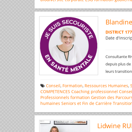
Blandine
DISTRICT 17
Date d'inscri
Consultante RH,
depuis plus de 2
leurs transitio
Conseil
,
Formation
,
Ressources Humaines
,
COMPETENCES
Coaching professionnel
Consei
Professionnels
formation
Gestion des Parcour
humaines
Seniors et Fin de Carrière
Transitio
Lidwine RU