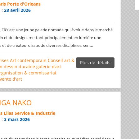
ris Porte d'Orleans
n :
28 avril 2026
RY est une jeune galerie nomade qui évolue dans le marché
in et du design, mettant principalement en lumière une
...
s et de créateurs issus de diverses disciplines, sen
rises
Art contemporain
Conseil art &
Plus de détails
gn
dessin
durable
galerie d’art
rganisation & commissariat
vente d'art
ONGA NAKO
s Lilas Service & Industrie
n :
3 mars 2026