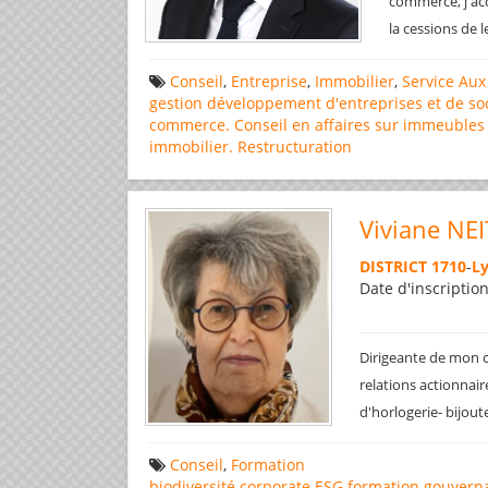
commerce, j'acc
la cessions de 
Conseil
,
Entreprise
,
Immobilier
,
Service Aux
gestion
développement d'entreprises et de soc
commerce. Conseil en affaires
sur immeubles
immobilier. Restructuration
Viviane NE
DISTRICT 1710
-
L
Date d'inscriptio
Dirigeante de mon c
relations actionnair
d'horlogerie- bijout
Conseil
,
Formation
biodiversité
corporate
ESG
formation
gouvern