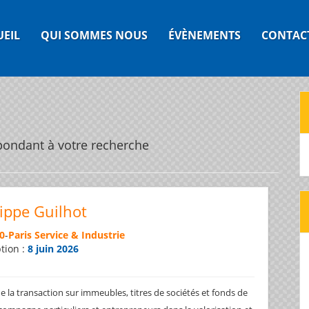
UEIL
QUI SOMMES NOUS
ÉVÈNEMENTS
CONTAC
pondant à votre recherche
lippe Guilhot
0
-
Paris Service & Industrie
ption :
8 juin 2026
e la transaction sur immeubles, titres de sociétés et fonds de