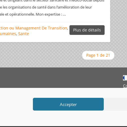
 et dirigeant dans le secteur sanitaire et médico-social depuis
e les organisations de santé dans l’amélioration de leur
...
e et opérationnelle. Mon expertise :
ction ou Management De Transition
,
Plus de détails
Humaines
,
Sante
Page 1 de 21
C
M
Accepter