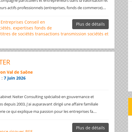
ompagne particuliers et entrepreneurs dans la valorisation et
...
leurs actifs professionnels (entreprises, fonds de commerce)
 Entreprises
Conseil en
Plus de détails
iétés.
expertises
fonds de
titres de sociétés
transactions
transmission sociétés et
ITER
yon Val de Saône
n :
7 juin 2026
abinet Neiter Consulting spécialisé en gouvernance et
es depuis 2003, j'ai auparavant dirigé une affaire familiale
...
erie ce qui explique ma passion pour les entreprises fa
Plus de détails
ance
risques
RSE