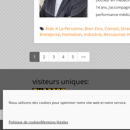
Docteur en médecine
14 ans, j’accompagn
performance médical
Aide A La Personne
,
Bien Etre
,
Conseil
,
Dire
Entreprise
,
Formation
,
Industrie
,
Ressources 
1
2
3
4
5
>>
visiteurs uniques:
Nous utilisons des cookies pour optimiser notre site web et notre service.
Politique de cookies
Mentions légales