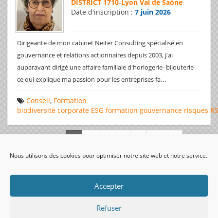
DISTRICT 1710
-
Lyon Val de Saône
Date d'inscription :
7 juin 2026
Dirigeante de mon cabinet Neiter Consulting spécialisé en
gouvernance et relations actionnaires depuis 2003, j'ai
auparavant dirigé une affaire familiale d'horlogerie- bijouterie
...
ce qui explique ma passion pour les entreprises fa
Conseil
,
Formation
biodiversité
corporate
ESG
formation
gouvernance
risques
R
Page 1 de 312
Nous utilisons des cookies pour optimiser notre site web et notre service.
visiteurs uniques:
Accepter
Refuser