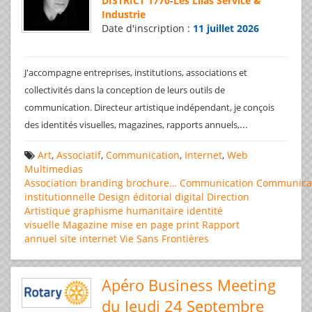
DISTRICT 1770
-
Les Lilas Service &
Industrie
Date d'inscription :
11 juillet 2026
J'accompagne entreprises, institutions, associations et
collectivités dans la conception de leurs outils de
communication. Directeur artistique indépendant, je conçois
...
des identités visuelles, magazines, rapports annuels,
Art
,
Associatif
,
Communication
,
Internet
,
Web
Multimedias
Association
branding
brochure…
Communication
Communica
institutionnelle
Design éditorial
digital
Direction
Artistique
graphisme
humanitaire
identité
visuelle
Magazine
mise en page
print
Rapport
annuel
site internet
Vie Sans Frontières
Apéro Business Meeting
du Jeudi 24 Septembre