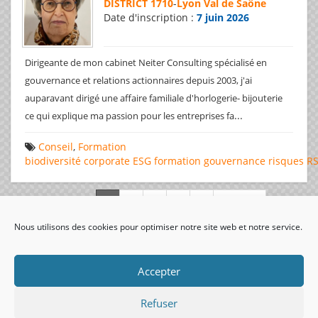
DISTRICT 1710
-
Lyon Val de Saône
Date d'inscription :
7 juin 2026
Dirigeante de mon cabinet Neiter Consulting spécialisé en
gouvernance et relations actionnaires depuis 2003, j'ai
auparavant dirigé une affaire familiale d'horlogerie- bijouterie
...
ce qui explique ma passion pour les entreprises fa
Conseil
,
Formation
biodiversité
corporate
ESG
formation
gouvernance
risques
R
Page 1 de 312
Nous utilisons des cookies pour optimiser notre site web et notre service.
visiteurs uniques:
Accepter
Refuser