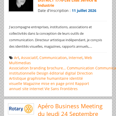
DISTRICT 1770
-
Les Lilas Service &
Industrie
Date d'inscription :
11 juillet 2026
J'accompagne entreprises, institutions, associations et
collectivités dans la conception de leurs outils de
communication. Directeur artistique indépendant, je conçois
...
des identités visuelles, magazines, rapports annuels,
Art
,
Associatif
,
Communication
,
Internet
,
Web
Multimedias
Association
branding
brochure…
Communication
Communica
institutionnelle
Design éditorial
digital
Direction
Artistique
graphisme
humanitaire
identité
visuelle
Magazine
mise en page
print
Rapport
annuel
site internet
Vie Sans Frontières
Apéro Business Meeting
du Jeudi 24 Septembre