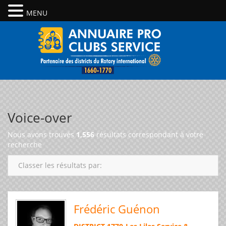
MENU
Voice-over
Nous avons trouvés
1,556
résultats correspondant à votre
recherche
Classer les résultats par:
Frédéric Guénon