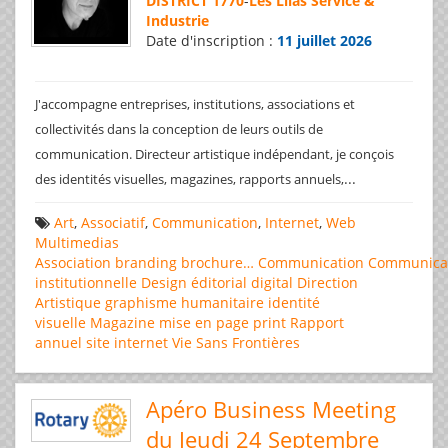
DISTRICT 1770
-
Les Lilas Service &
Industrie
Date d'inscription :
11 juillet 2026
J'accompagne entreprises, institutions, associations et
collectivités dans la conception de leurs outils de
communication. Directeur artistique indépendant, je conçois
...
des identités visuelles, magazines, rapports annuels,
Art
,
Associatif
,
Communication
,
Internet
,
Web
Multimedias
Association
branding
brochure…
Communication
Communica
institutionnelle
Design éditorial
digital
Direction
Artistique
graphisme
humanitaire
identité
visuelle
Magazine
mise en page
print
Rapport
annuel
site internet
Vie Sans Frontières
Apéro Business Meeting
du Jeudi 24 Septembre