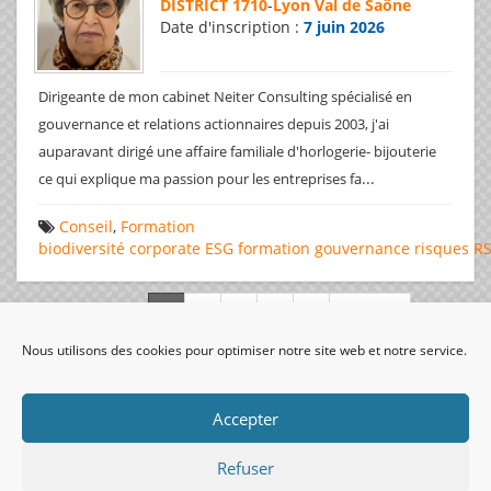
DISTRICT 1710
-
Lyon Val de Saône
Date d'inscription :
7 juin 2026
Dirigeante de mon cabinet Neiter Consulting spécialisé en
gouvernance et relations actionnaires depuis 2003, j'ai
auparavant dirigé une affaire familiale d'horlogerie- bijouterie
...
ce qui explique ma passion pour les entreprises fa
Conseil
,
Formation
biodiversité
corporate
ESG
formation
gouvernance
risques
R
Page 1 de 312
Nous utilisons des cookies pour optimiser notre site web et notre service.
visiteurs uniques:
Accepter
Refuser