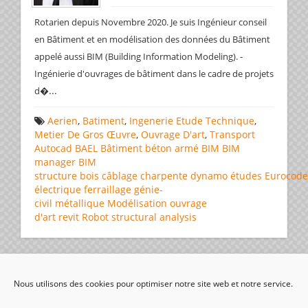
Rotarien depuis Novembre 2020. Je suis Ingénieur conseil
en Bâtiment et en modélisation des données du Bâtiment
appelé aussi BIM (Building Information Modeling). -
Ingénierie d'ouvrages de bâtiment dans le cadre de projets
...
d�
Aerien
,
Batiment
,
Ingenerie Etude Technique
,
Metier De Gros Œuvre
,
Ouvrage D'art
,
Transport
Autocad
BAEL
Bâtiment
béton armé
BIM
BIM
manager
BIM
structure
bois
câblage
charpente
dynamo
études
Eurocode
électrique
ferraillage
génie-
civil
métallique
Modélisation
ouvrage
d'art
revit
Robot structural analysis
Page 1 de 1
1
Nous utilisons des cookies pour optimiser notre site web et notre service.