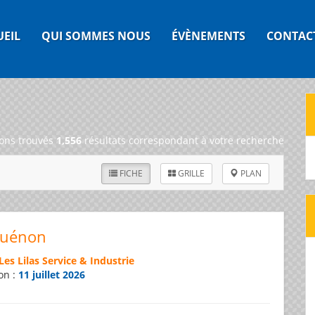
UEIL
QUI SOMMES NOUS
ÉVÈNEMENTS
CONTAC
ons trouvés
1,556
résultats correspondant à votre recherche
FICHE
GRILLE
PLAN
Guénon
Les Lilas Service & Industrie
on :
11 juillet 2026