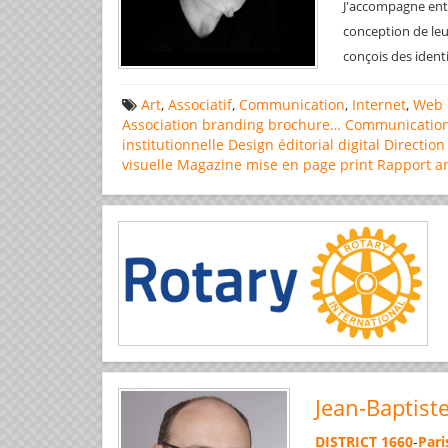
J'accompagne entre
conception de leu
conçois des ident
Art
,
Associatif
,
Communication
,
Internet
,
Web 
Association
branding
brochure…
Communicatio
institutionnelle
Design éditorial
digital
Direction
visuelle
Magazine
mise en page
print
Rapport a
Jean-Baptist
DISTRICT 1660
-
Pari