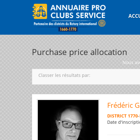
ACC
Purchase price allocation
Nous av
Classer les résultats par:
Frédéric 
DISTRICT 1770
-
Date d'inscripti