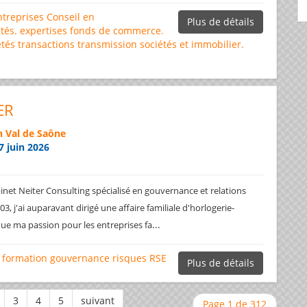
ntreprises
Conseil en
Plus de détails
tés.
expertises
fonds de commerce.
étés
transactions
transmission sociétés et immobilier.
ER
 Val de Saône
7 juin 2026
net Neiter Consulting spécialisé en gouvernance et relations
3, j'ai auparavant dirigé une affaire familiale d'horlogerie-
...
ique ma passion pour les entreprises fa
formation
gouvernance
risques
RSE
Plus de détails
Page 1 de 312