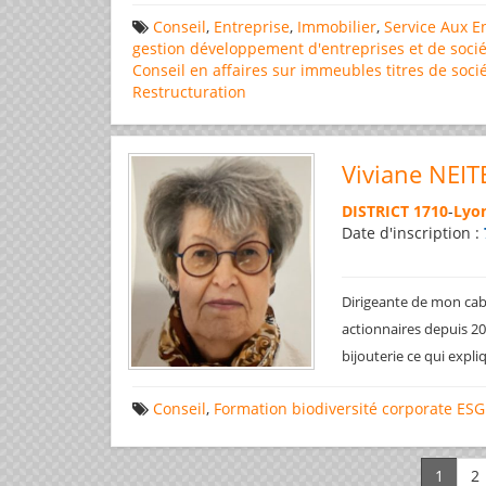
Conseil
,
Entreprise
,
Immobilier
,
Service Aux E
gestion
développement d'entreprises et de socié
Conseil en affaires
sur immeubles
titres de soci
Restructuration
Viviane NEIT
DISTRICT 1710
-
Lyon
Date d'inscription :
Dirigeante de mon cabi
actionnaires depuis 200
bijouterie ce qui expl
Conseil
,
Formation
biodiversité
corporate
ESG