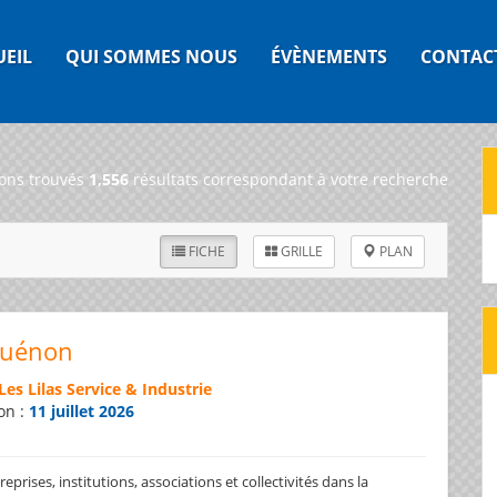
UEIL
QUI SOMMES NOUS
ÉVÈNEMENTS
CONTAC
ons trouvés
1,556
résultats correspondant à votre recherche
FICHE
GRILLE
PLAN
Guénon
Les Lilas Service & Industrie
on :
11 juillet 2026
prises, institutions, associations et collectivités dans la