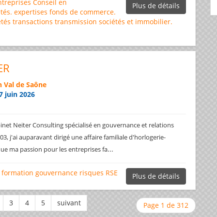
ntreprises
Conseil en
Plus de détails
tés.
expertises
fonds de commerce.
étés
transactions
transmission sociétés et immobilier.
ER
 Val de Saône
7 juin 2026
net Neiter Consulting spécialisé en gouvernance et relations
3, j'ai auparavant dirigé une affaire familiale d'horlogerie-
...
ique ma passion pour les entreprises fa
formation
gouvernance
risques
RSE
Plus de détails
Page 1 de 312