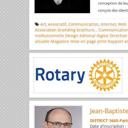
conception de leu
conçois des ident
Art
,
Associatif
,
Communication
,
Internet
,
Web 
Association
branding
brochure…
Communicatio
institutionnelle
Design éditorial
digital
Direction
visuelle
Magazine
mise en page
print
Rapport a
Jean-Baptist
DISTRICT 1660
-
Pari
Date d'inscription :