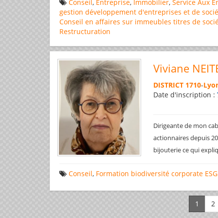
Conseil
,
Entreprise
,
Immobilier
,
Service Aux E
gestion
développement d'entreprises et de socié
Conseil en affaires
sur immeubles
titres de soci
Restructuration
Viviane NEIT
DISTRICT 1710
-
Lyon
Date d'inscription :
Dirigeante de mon cabi
actionnaires depuis 200
bijouterie ce qui expl
Conseil
,
Formation
biodiversité
corporate
ESG