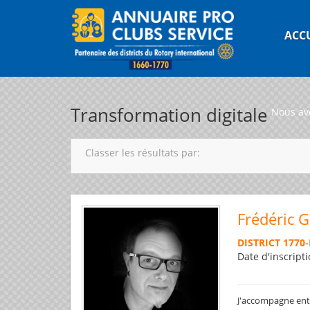
ACC
Transformation digitale
Nous av
Classer les résultats par:
Frédéric 
DISTRICT 1770
-
Date d'inscripti
J'accompagne entre