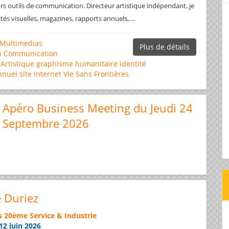
rs outils de communication. Directeur artistique indépendant, je
...
ités visuelles, magazines, rapports annuels,
Multimedias
Plus de détails
n
Communication
 Artistique
graphisme
humanitaire
identité
nnuel
site internet
Vie Sans Frontières
Apéro Business Meeting du Jeudi 24
Septembre 2026
e Duriez
s 20ème Service & Industrie
12 juin 2026