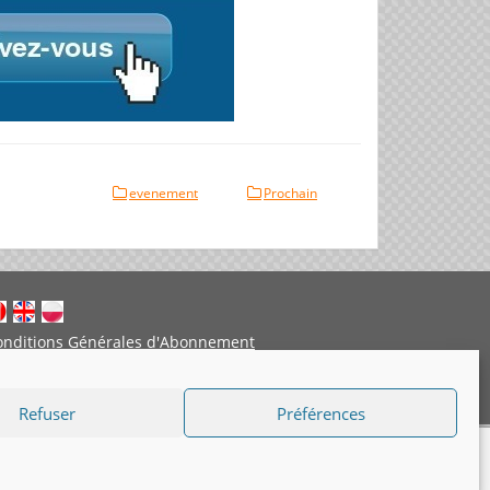
evenement
Prochain
onditions Générales d'Abonnement
entions légales
Politique de cookies
Refuser
Préférences