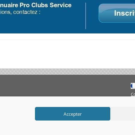
C
M
Accepter