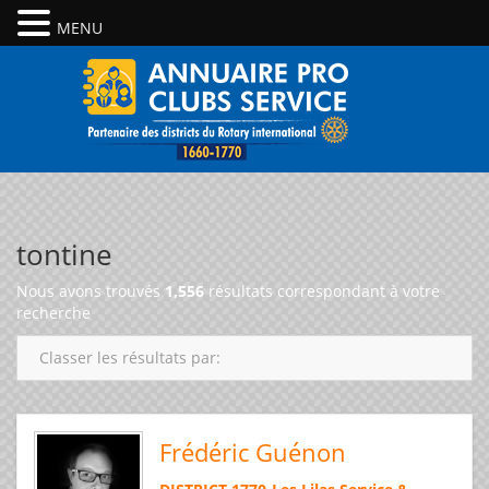
MENU
tontine
Nous avons trouvés
1,556
résultats correspondant à votre
recherche
Classer les résultats par:
Frédéric Guénon