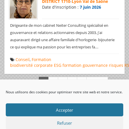
DISTRICT 1710
-
Lyon Val de Saône
Date d'inscription :
7 juin 2026
Dirigeante de mon cabinet Neiter Consulting spécialisé en
gouvernance et relations actionnaires depuis 2003, j'ai
auparavant dirigé une affaire familiale d'horlogerie- bijouterie
...
ce qui explique ma passion pour les entreprises fa
Conseil
,
Formation
biodiversité
corporate
ESG
formation
gouvernance
risques
R
Page 1 de 312
Nous utilisons des cookies pour optimiser notre site web et notre service.
visiteurs uniques:
Accepter
Refuser