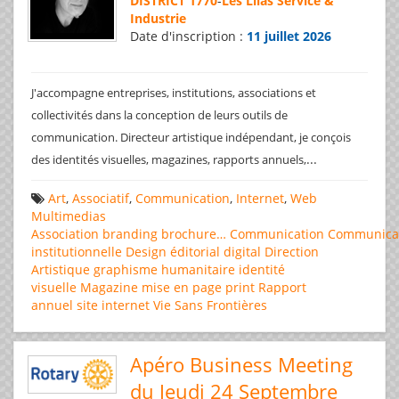
DISTRICT 1770
-
Les Lilas Service &
Industrie
Date d'inscription :
11 juillet 2026
J'accompagne entreprises, institutions, associations et
collectivités dans la conception de leurs outils de
communication. Directeur artistique indépendant, je conçois
...
des identités visuelles, magazines, rapports annuels,
Art
,
Associatif
,
Communication
,
Internet
,
Web
Multimedias
Association
branding
brochure…
Communication
Communica
institutionnelle
Design éditorial
digital
Direction
Artistique
graphisme
humanitaire
identité
visuelle
Magazine
mise en page
print
Rapport
annuel
site internet
Vie Sans Frontières
Apéro Business Meeting
du Jeudi 24 Septembre