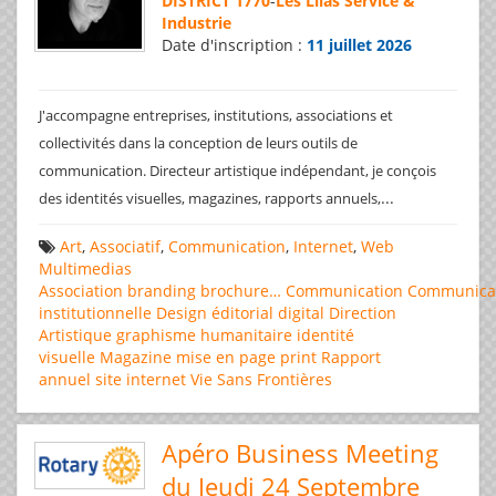
DISTRICT 1770
-
Les Lilas Service &
Industrie
Date d'inscription :
11 juillet 2026
J'accompagne entreprises, institutions, associations et
collectivités dans la conception de leurs outils de
communication. Directeur artistique indépendant, je conçois
...
des identités visuelles, magazines, rapports annuels,
Art
,
Associatif
,
Communication
,
Internet
,
Web
Multimedias
Association
branding
brochure…
Communication
Communica
institutionnelle
Design éditorial
digital
Direction
Artistique
graphisme
humanitaire
identité
visuelle
Magazine
mise en page
print
Rapport
annuel
site internet
Vie Sans Frontières
Apéro Business Meeting
du Jeudi 24 Septembre