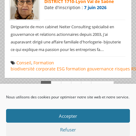
DISTRICT 1710
-
Lyon Val de Saône
Date d'inscription :
7 juin 2026
Dirigeante de mon cabinet Neiter Consulting spécialisé en
gouvernance et relations actionnaires depuis 2003, j'ai
auparavant dirigé une affaire familiale d'horlogerie- bijouterie
...
ce qui explique ma passion pour les entreprises fa
Conseil
,
Formation
biodiversité
corporate
ESG
formation
gouvernance
risques
R
Page 1 de 312
Nous utilisons des cookies pour optimiser notre site web et notre service.
visiteurs uniques:
Accepter
Refuser