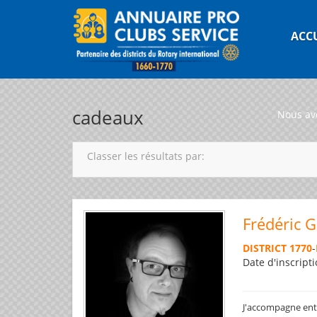
ACC
cadeaux
Nous av
Classer les résultats par:
Frédéric 
DISTRICT 1770
-
Date d'inscripti
J'accompagne entre