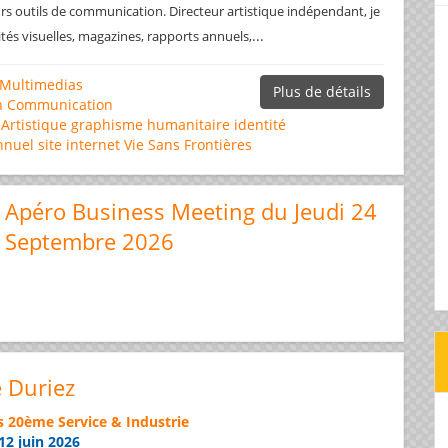
rs outils de communication. Directeur artistique indépendant, je
...
ités visuelles, magazines, rapports annuels,
Multimedias
Plus de détails
n
Communication
 Artistique
graphisme
humanitaire
identité
nnuel
site internet
Vie Sans Frontières
Apéro Business Meeting du Jeudi 24
Septembre 2026
e Duriez
s 20ème Service & Industrie
12 juin 2026