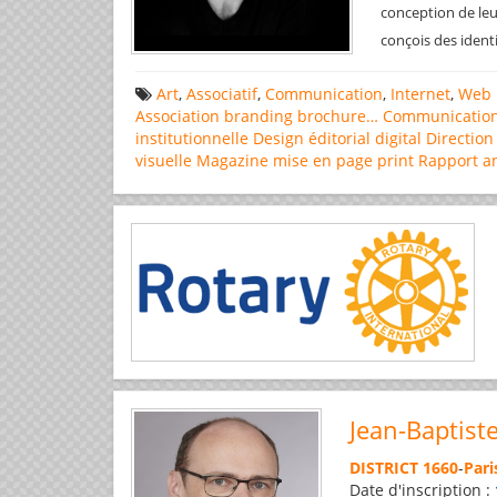
conception de leu
conçois des ident
Art
,
Associatif
,
Communication
,
Internet
,
Web 
Association
branding
brochure…
Communicatio
institutionnelle
Design éditorial
digital
Direction
visuelle
Magazine
mise en page
print
Rapport a
Jean-Baptist
DISTRICT 1660
-
Pari
Date d'inscription :