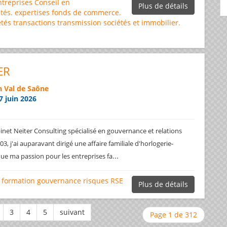
ntreprises
Conseil en
Plus de détails
tés.
expertises
fonds de commerce.
étés
transactions
transmission sociétés et immobilier.
ER
 Val de Saône
7 juin 2026
net Neiter Consulting spécialisé en gouvernance et relations
3, j'ai auparavant dirigé une affaire familiale d'horlogerie-
...
ique ma passion pour les entreprises fa
formation
gouvernance
risques
RSE
Plus de détails
Page 1 de 312