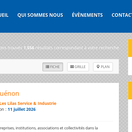
UEIL
QUI SOMMES NOUS
ÉVÈNEMENTS
CONTAC
ons trouvés
1,556
résultats correspondant à votre recherche
FICHE
GRILLE
PLAN
Guénon
Les Lilas Service & Industrie
on :
11 juillet 2026
prises, institutions, associations et collectivités dans la