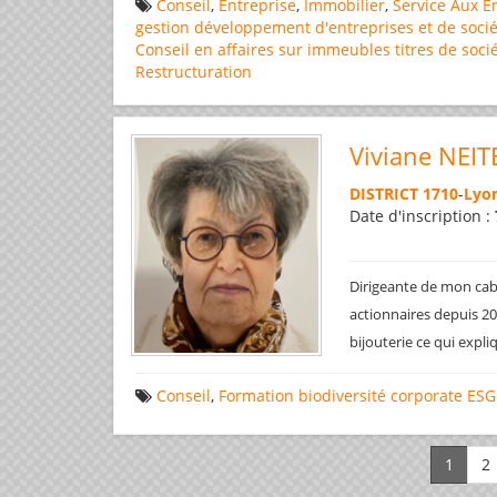
Conseil
,
Entreprise
,
Immobilier
,
Service Aux E
gestion
développement d'entreprises et de socié
Conseil en affaires
sur immeubles
titres de soci
Restructuration
Viviane NEIT
DISTRICT 1710
-
Lyon
Date d'inscription :
Dirigeante de mon cabi
actionnaires depuis 200
bijouterie ce qui expl
Conseil
,
Formation
biodiversité
corporate
ESG