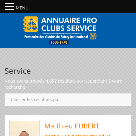
MENU
Service
Nous avons trouvés
1,557
résultats correspondant à votre
recherche
Classer les résultats par:
Matthieu PUBERT