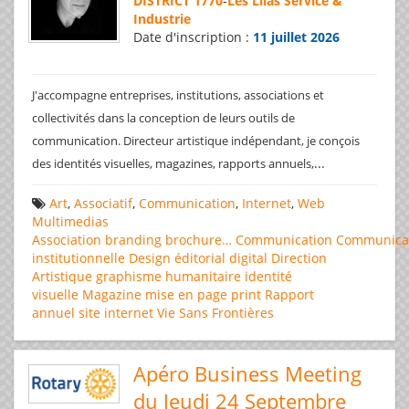
DISTRICT 1770
-
Les Lilas Service &
Industrie
Date d'inscription :
11 juillet 2026
J'accompagne entreprises, institutions, associations et
collectivités dans la conception de leurs outils de
communication. Directeur artistique indépendant, je conçois
...
des identités visuelles, magazines, rapports annuels,
Art
,
Associatif
,
Communication
,
Internet
,
Web
Multimedias
Association
branding
brochure…
Communication
Communica
institutionnelle
Design éditorial
digital
Direction
Artistique
graphisme
humanitaire
identité
visuelle
Magazine
mise en page
print
Rapport
annuel
site internet
Vie Sans Frontières
Apéro Business Meeting
du Jeudi 24 Septembre