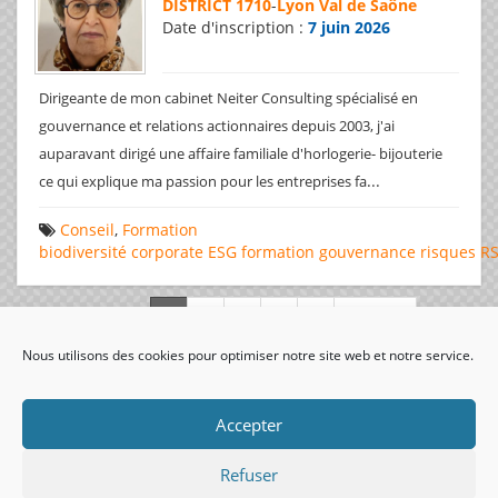
DISTRICT 1710
-
Lyon Val de Saône
Date d'inscription :
7 juin 2026
Dirigeante de mon cabinet Neiter Consulting spécialisé en
gouvernance et relations actionnaires depuis 2003, j'ai
auparavant dirigé une affaire familiale d'horlogerie- bijouterie
...
ce qui explique ma passion pour les entreprises fa
Conseil
,
Formation
biodiversité
corporate
ESG
formation
gouvernance
risques
R
Page 1 de 312
Nous utilisons des cookies pour optimiser notre site web et notre service.
visiteurs uniques:
Accepter
Refuser