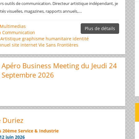
rs outils de communication. Directeur artistique indépendant, je
...
ités visuelles, magazines, rapports annuels,
Multimedias
Plus de détails
n
Communication
 Artistique
graphisme
humanitaire
identité
nnuel
site internet
Vie Sans Frontières
Apéro Business Meeting du Jeudi 24
Septembre 2026
e Duriez
s 20ème Service & Industrie
12 juin 2026