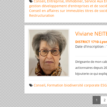
Conseil
,
Entreprise
,
Immobilier
,
Service Aux E
gestion
développement d'entreprises et de socié
Conseil en affaires
sur immeubles
titres de soci
Restructuration
Viviane NEIT
DISTRICT 1710
-
Lyon
Date d'inscription :
Dirigeante de mon cabi
actionnaires depuis 200
bijouterie ce qui expl
Conseil
,
Formation
biodiversité
corporate
ESG