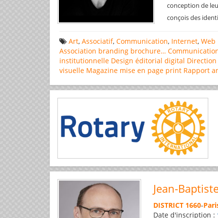
conception de leu
conçois des ident
Art
,
Associatif
,
Communication
,
Internet
,
Web 
Association
branding
brochure…
Communicatio
institutionnelle
Design éditorial
digital
Direction
visuelle
Magazine
mise en page
print
Rapport a
Jean-Baptist
DISTRICT 1660
-
Pari
Date d'inscription :