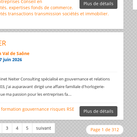
ntreprises
Conseil en
Plus de détails
tés.
expertises
fonds de commerce.
étés
transactions
transmission sociétés et immobilier.
ER
 Val de Saône
7 juin 2026
net Neiter Consulting spécialisé en gouvernance et relations
3, j'ai auparavant dirigé une affaire familiale d'horlogerie-
...
ique ma passion pour les entreprises fa
formation
gouvernance
risques
RSE
Plus de détails
Page 1 de 312