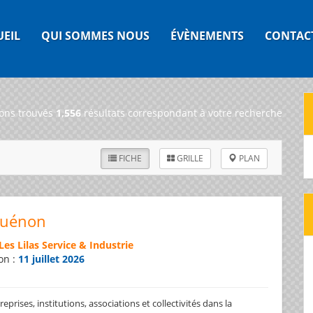
UEIL
QUI SOMMES NOUS
ÉVÈNEMENTS
CONTAC
ons trouvés
1,556
résultats correspondant à votre recherche
FICHE
GRILLE
PLAN
Guénon
Les Lilas Service & Industrie
on :
11 juillet 2026
prises, institutions, associations et collectivités dans la