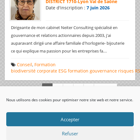
DISTRICT 1710
-
Lyon Val de Saône
Date d'inscription :
7 juin 2026
Dirigeante de mon cabinet Neiter Consulting spécialisé en
gouvernance et relations actionnaires depuis 2003, j'ai
auparavant dirigé une affaire familiale d'horlogerie- bijouterie
...
ce qui explique ma passion pour les entreprises fa
Conseil
,
Formation
biodiversité
corporate
ESG
formation
gouvernance
risques
R
Page 1 de 312
Nous utilisons des cookies pour optimiser notre site web et notre service.
visiteurs uniques:
Accepter
Refuser