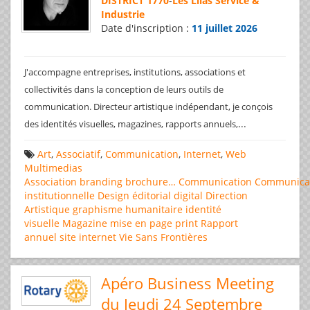
DISTRICT 1770
-
Les Lilas Service &
Industrie
Date d'inscription :
11 juillet 2026
J'accompagne entreprises, institutions, associations et
collectivités dans la conception de leurs outils de
communication. Directeur artistique indépendant, je conçois
...
des identités visuelles, magazines, rapports annuels,
Art
,
Associatif
,
Communication
,
Internet
,
Web
Multimedias
Association
branding
brochure…
Communication
Communica
institutionnelle
Design éditorial
digital
Direction
Artistique
graphisme
humanitaire
identité
visuelle
Magazine
mise en page
print
Rapport
annuel
site internet
Vie Sans Frontières
Apéro Business Meeting
du Jeudi 24 Septembre