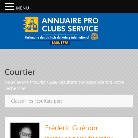
MENU
Courtier
Nous avons trouvés
1,556
résultats correspondant à votre
recherche
Classer les résultats par:
Frédéric Guénon