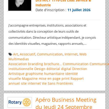
DISTRICT 1770
-
Les Lilas Service &
Industrie
Date d'inscription :
11 juillet 2026
J'accompagne entreprises, institutions, associations et
collectivités dans la conception de leurs outils de
communication. Directeur artistique indépendant, je conçois
...
des identités visuelles, magazines, rapports annuels,
Art
,
Associatif
,
Communication
,
Internet
,
Web
Multimedias
Association
branding
brochure…
Communication
Communica
institutionnelle
Design éditorial
digital
Direction
Artistique
graphisme
humanitaire
identité
visuelle
Magazine
mise en page
print
Rapport
annuel
site internet
Vie Sans Frontières
Apéro Business Meeting
du Jeudi 24 Septembre