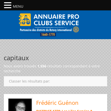
MENU
capitaux
Nous avons trouvés
1,556
résultats correspondant à votre
recherche
Classer les résultats par:
Frédéric Guénon