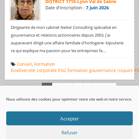
DISTRICT 1710
-
Lyon Val de Saône
Date d'inscription :
7 juin 2026
Dirigeante de mon cabinet Neiter Consulting spécialisé en
gouvernance et relations actionnaires depuis 2003, j'ai
auparavant dirigé une affaire familiale d'horlogerie- bijouterie
...
ce qui explique ma passion pour les entreprises fa
Conseil
,
Formation
biodiversité
corporate
ESG
formation
gouvernance
risques
R
Page 1 de 312
Nous utilisons des cookies pour optimiser notre site web et notre service.
visiteurs uniques:
Accepter
Refuser