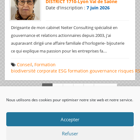
DISTRICT 1710
-
Lyon Val de Saône
Date d'inscription :
7 juin 2026
Dirigeante de mon cabinet Neiter Consulting spécialisé en
gouvernance et relations actionnaires depuis 2003, j'ai
auparavant dirigé une affaire familiale d'horlogerie- bijouterie
...
ce qui explique ma passion pour les entreprises fa
Conseil
,
Formation
biodiversité
corporate
ESG
formation
gouvernance
risques
R
Page 1 de 312
Nous utilisons des cookies pour optimiser notre site web et notre service.
visiteurs uniques:
Accepter
Refuser