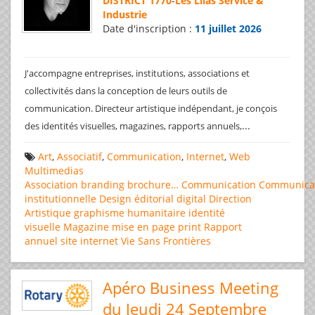
DISTRICT 1770
-
Les Lilas Service &
Industrie
Date d'inscription :
11 juillet 2026
J'accompagne entreprises, institutions, associations et
collectivités dans la conception de leurs outils de
communication. Directeur artistique indépendant, je conçois
...
des identités visuelles, magazines, rapports annuels,
Art
,
Associatif
,
Communication
,
Internet
,
Web
Multimedias
Association
branding
brochure…
Communication
Communica
institutionnelle
Design éditorial
digital
Direction
Artistique
graphisme
humanitaire
identité
visuelle
Magazine
mise en page
print
Rapport
annuel
site internet
Vie Sans Frontières
Apéro Business Meeting
du Jeudi 24 Septembre