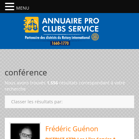
MENU
conférence
Nous avons trouvés
1,556
résultats correspondant à votre
recherche
Classer les résultats par:
Frédéric Guénon