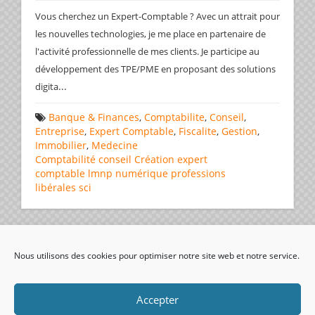
Vous cherchez un Expert-Comptable ? Avec un attrait pour
les nouvelles technologies, je me place en partenaire de
l'activité professionnelle de mes clients. Je participe au
développement des TPE/PME en proposant des solutions
...
digita
Banque & Finances
,
Comptabilite
,
Conseil
,
Entreprise
,
Expert Comptable
,
Fiscalite
,
Gestion
,
Immobilier
,
Medecine
Comptabilité
conseil
Création
expert
comptable
lmnp
numérique
professions
libérales
sci
Page 1 de 2
1
2
Nous utilisons des cookies pour optimiser notre site web et notre service.
visiteurs uniques:
Accepter