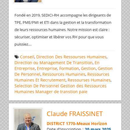
Fondé en 2019, SEDICI-RH accompagne les dirigeants de
TPE, PME/PMI et ETI dans la gestion et la transformation
de leurs ressources humaines. Notre mission est claire :
sécuriser, optimiser et libérer vos RH pour que vous
...
puissiez
Conseil
,
Direction Des Ressourses Humaines
,
Direction ou Management De Transition
,
En
Entreprise
,
Entreprise
,
Formation
,
Gestion
,
Gestion
De Personnel
,
Ressources Humaines
,
Ressources
Humaines Et Recrutement
,
Ressourses Humaines
,
Selection De Personnel
Gestion des Ressources
Humaines
Manager de transtion
paie
Claude FRAISSINET
DISTRICT 1770
-
Meaux Horizon
Date d'inscription :
20 mars 2025