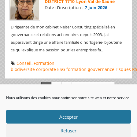
DISTRICT 1710
-
Lyon Val de Saône
Date d'inscription :
7 juin 2026
Dirigeante de mon cabinet Neiter Consulting spécialisé en
gouvernance et relations actionnaires depuis 2003, j'ai
auparavant dirigé une affaire familiale d'horlogerie- bijouterie
...
ce qui explique ma passion pour les entreprises fa
Conseil
,
Formation
biodiversité
corporate
ESG
formation
gouvernance
risques
R
Page 1 de 312
Nous utilisons des cookies pour optimiser notre site web et notre service.
visiteurs uniques:
Accepter
Refuser