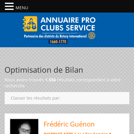
MENU
Optimisation de Bilan
Nous avons trouvés
1,556
résultats correspondant à votre
recherche
Classer les résultats par:
Frédéric Guénon