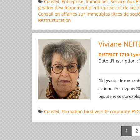
Conseil
,
Entreprise
,
Immobilier
,
Service Aux E
gestion
développement d'entreprises et de socié
Conseil en affaires
sur immeubles
titres de soci
Restructuration
Viviane NEIT
DISTRICT 1710
-
Lyon
Date d'inscription :
Dirigeante de mon cabi
actionnaires depuis 200
bijouterie ce qui expl
Conseil
,
Formation
biodiversité
corporate
ESG