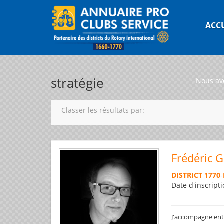
ACC
stratégie
Nous av
Classer les résultats par:
Frédéric 
DISTRICT 1770
-
Date d'inscripti
J'accompagne entre