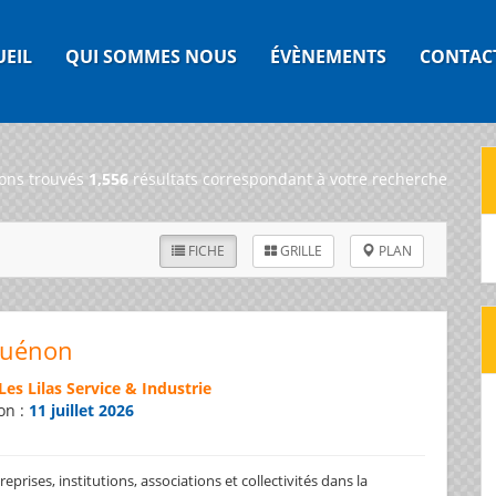
UEIL
QUI SOMMES NOUS
ÉVÈNEMENTS
CONTAC
ons trouvés
1,556
résultats correspondant à votre recherche
FICHE
GRILLE
PLAN
Guénon
Les Lilas Service & Industrie
on :
11 juillet 2026
prises, institutions, associations et collectivités dans la