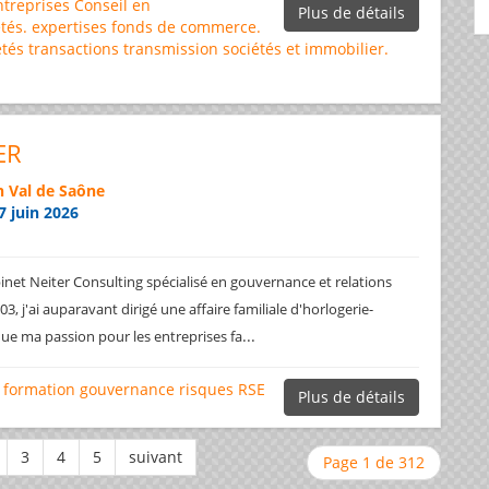
ntreprises
Conseil en
Plus de détails
tés.
expertises
fonds de commerce.
étés
transactions
transmission sociétés et immobilier.
ER
 Val de Saône
7 juin 2026
net Neiter Consulting spécialisé en gouvernance et relations
3, j'ai auparavant dirigé une affaire familiale d'horlogerie-
...
ique ma passion pour les entreprises fa
formation
gouvernance
risques
RSE
Plus de détails
Page 1 de 312