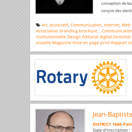
conception de leu
conçois des ident
Art
,
Associatif
,
Communication
,
Internet
,
Web 
Association
branding
brochure…
Communicatio
institutionnelle
Design éditorial
digital
Direction
visuelle
Magazine
mise en page
print
Rapport a
Jean-Baptist
DISTRICT 1660
-
Pari
Date d'inscription :