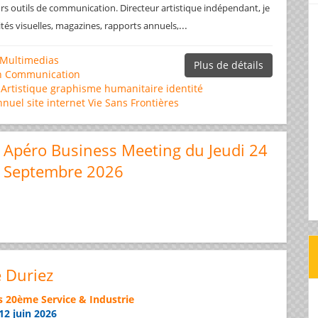
rs outils de communication. Directeur artistique indépendant, je
...
ités visuelles, magazines, rapports annuels,
Multimedias
Plus de détails
n
Communication
 Artistique
graphisme
humanitaire
identité
nnuel
site internet
Vie Sans Frontières
Apéro Business Meeting du Jeudi 24
Septembre 2026
e Duriez
s 20ème Service & Industrie
12 juin 2026