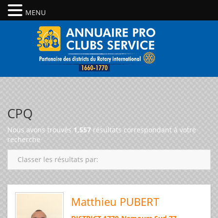
MENU
CPQ
Nous avons trouvés
1,557
résultats correspondant à votre
recherche
Classer les résultats par:
Matthieu PUBERT