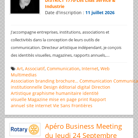
DISTRICT 1770
-
Les Lilas Service &
Industrie
Date d'inscription :
11 juillet 2026
J'accompagne entreprises, institutions, associations et
collectivités dans la conception de leurs outils de
communication. Directeur artistique indépendant, je conçois
...
des identités visuelles, magazines, rapports annuels,
Art
,
Associatif
,
Communication
,
Internet
,
Web
Multimedias
Association
branding
brochure…
Communication
Communica
institutionnelle
Design éditorial
digital
Direction
Artistique
graphisme
humanitaire
identité
visuelle
Magazine
mise en page
print
Rapport
annuel
site internet
Vie Sans Frontières
Apéro Business Meeting
du Jeudi 24 Septembre