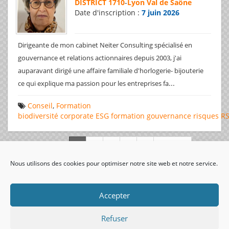
DISTRICT 1710
-
Lyon Val de Saône
Date d'inscription :
7 juin 2026
Dirigeante de mon cabinet Neiter Consulting spécialisé en
gouvernance et relations actionnaires depuis 2003, j'ai
auparavant dirigé une affaire familiale d'horlogerie- bijouterie
...
ce qui explique ma passion pour les entreprises fa
Conseil
,
Formation
biodiversité
corporate
ESG
formation
gouvernance
risques
R
Page 1 de 312
Nous utilisons des cookies pour optimiser notre site web et notre service.
visiteurs uniques:
Accepter
Refuser