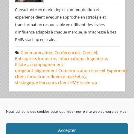
Consultante en marketing et communication et
expérience client avec une approche en stratégie et
transformation responsable en utilisant des leviers
d'influence adaptés à chaque marque. Je m'adresse à des
...
PME, start-up en scale
Communication
,
Conférencier
,
Conseil
,
Entreprise
,
Industrie
,
Informatique
,
Ingenierie
,
Pilote
accompagnement
dirigeant
alignement
Communication
conseil
Expérience
client
industrie
influence
marketing
stratégique
Parcours client
PME
scale-up
Page 1 de 1
1
Nous utilisons des cookies pour optimiser notre site web et notre service.
visiteurs uniques:
Accepter