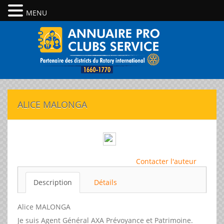
MENU
ALICE MALONGA
Contacter l'auteur
Description
Détails
Alice MALONGA
Je suis Agent Général AXA Prévoyance et Patrimoine.