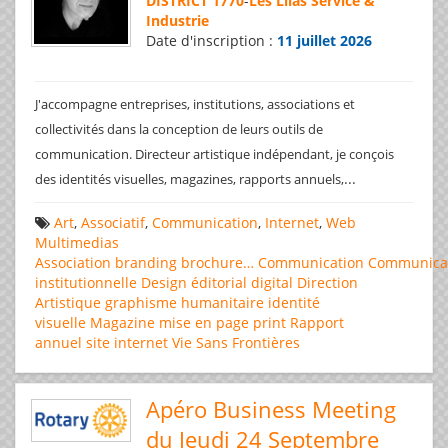
DISTRICT 1770
-
Les Lilas Service &
Industrie
Date d'inscription :
11 juillet 2026
J'accompagne entreprises, institutions, associations et
collectivités dans la conception de leurs outils de
communication. Directeur artistique indépendant, je conçois
...
des identités visuelles, magazines, rapports annuels,
Art
,
Associatif
,
Communication
,
Internet
,
Web
Multimedias
Association
branding
brochure…
Communication
Communica
institutionnelle
Design éditorial
digital
Direction
Artistique
graphisme
humanitaire
identité
visuelle
Magazine
mise en page
print
Rapport
annuel
site internet
Vie Sans Frontières
Apéro Business Meeting
du Jeudi 24 Septembre