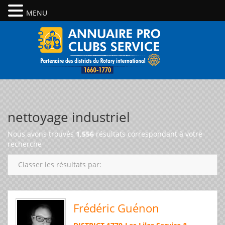
MENU
nettoyage industriel
Nous avons trouvés
1,556
résultats correspondant à votre
recherche
Classer les résultats par:
Frédéric Guénon