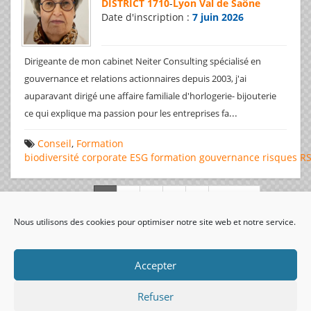
DISTRICT 1710
-
Lyon Val de Saône
Date d'inscription :
7 juin 2026
Dirigeante de mon cabinet Neiter Consulting spécialisé en
gouvernance et relations actionnaires depuis 2003, j'ai
auparavant dirigé une affaire familiale d'horlogerie- bijouterie
...
ce qui explique ma passion pour les entreprises fa
Conseil
,
Formation
biodiversité
corporate
ESG
formation
gouvernance
risques
R
Page 1 de 312
Nous utilisons des cookies pour optimiser notre site web et notre service.
visiteurs uniques:
Accepter
Refuser