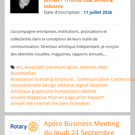
DISTRICT 1770
-
Les Lilas Service &
Industrie
Date d'inscription :
11 juillet 2026
J'accompagne entreprises, institutions, associations et
collectivités dans la conception de leurs outils de
communication. Directeur artistique indépendant, je conçois
...
des identités visuelles, magazines, rapports annuels,
Art
,
Associatif
,
Communication
,
Internet
,
Web
Multimedias
Association
branding
brochure…
Communication
Communica
institutionnelle
Design éditorial
digital
Direction
Artistique
graphisme
humanitaire
identité
visuelle
Magazine
mise en page
print
Rapport
annuel
site internet
Vie Sans Frontières
Apéro Business Meeting
du Jeudi 24 Septembre