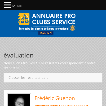
MENU
évaluation
Nous avons trouvés
1,556
résultats correspondant à votre
recherche
Classer les résultats par:
Frédéric Guénon