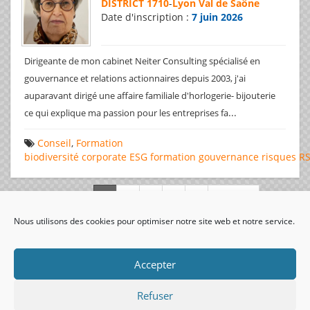
DISTRICT 1710
-
Lyon Val de Saône
Date d'inscription :
7 juin 2026
Dirigeante de mon cabinet Neiter Consulting spécialisé en
gouvernance et relations actionnaires depuis 2003, j'ai
auparavant dirigé une affaire familiale d'horlogerie- bijouterie
...
ce qui explique ma passion pour les entreprises fa
Conseil
,
Formation
biodiversité
corporate
ESG
formation
gouvernance
risques
R
Page 1 de 312
Nous utilisons des cookies pour optimiser notre site web et notre service.
visiteurs uniques:
Accepter
Refuser