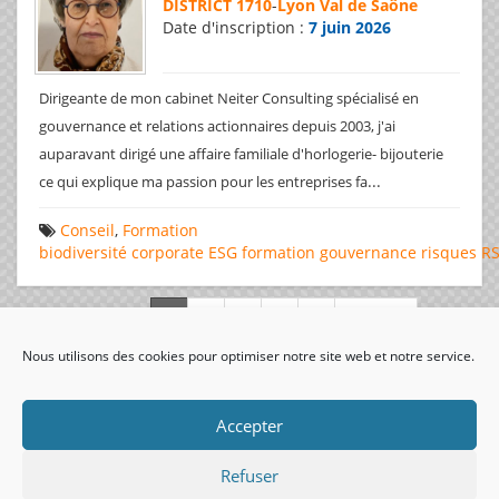
DISTRICT 1710
-
Lyon Val de Saône
Date d'inscription :
7 juin 2026
Dirigeante de mon cabinet Neiter Consulting spécialisé en
gouvernance et relations actionnaires depuis 2003, j'ai
auparavant dirigé une affaire familiale d'horlogerie- bijouterie
...
ce qui explique ma passion pour les entreprises fa
Conseil
,
Formation
biodiversité
corporate
ESG
formation
gouvernance
risques
R
Page 1 de 312
Nous utilisons des cookies pour optimiser notre site web et notre service.
visiteurs uniques:
Accepter
Refuser