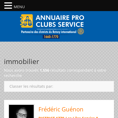
MENU
immobilier
Nous avons trouvés
1,556
résultats correspondant à votre
recherche
Classer les résultats par:
Frédéric Guénon