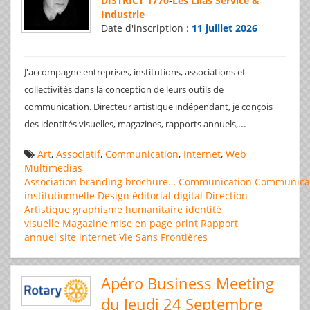
DISTRICT 1770
-
Les Lilas Service &
Industrie
Date d'inscription :
11 juillet 2026
J'accompagne entreprises, institutions, associations et
collectivités dans la conception de leurs outils de
communication. Directeur artistique indépendant, je conçois
...
des identités visuelles, magazines, rapports annuels,
Art
,
Associatif
,
Communication
,
Internet
,
Web
Multimedias
Association
branding
brochure…
Communication
Communica
institutionnelle
Design éditorial
digital
Direction
Artistique
graphisme
humanitaire
identité
visuelle
Magazine
mise en page
print
Rapport
annuel
site internet
Vie Sans Frontières
Apéro Business Meeting
du Jeudi 24 Septembre