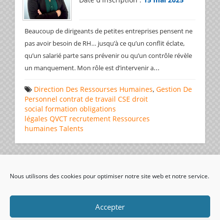
Beaucoup de dirigeants de petites entreprises pensent ne
pas avoir besoin de RH… jusqu’à ce qu’un conflit éclate,
qu’un salarié parte sans prévenir ou qu’un contrôle révèle
...
un manquement. Mon rôle est d’intervenir a
Direction Des Ressourses Humaines
,
Gestion De
Personnel
contrat de travail
CSE
droit
social
formation
obligations
légales
QVCT
recrutement
Ressources
humaines
Talents
Page 1 de 6
1
2
3
4
5
>>
Nous utilisons des cookies pour optimiser notre site web et notre service.
visiteurs uniques:
Accepter