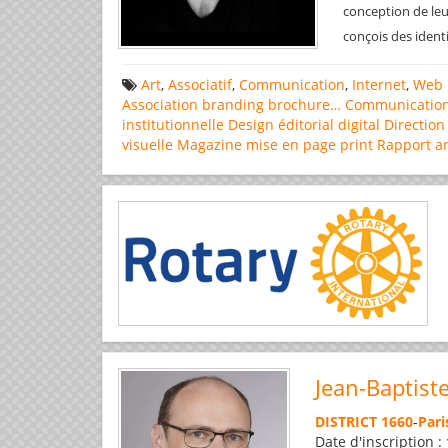
conception de leu
conçois des ident
Art
,
Associatif
,
Communication
,
Internet
,
Web 
Association
branding
brochure…
Communicatio
institutionnelle
Design éditorial
digital
Direction
visuelle
Magazine
mise en page
print
Rapport a
Jean-Baptist
DISTRICT 1660
-
Pari
Date d'inscription :