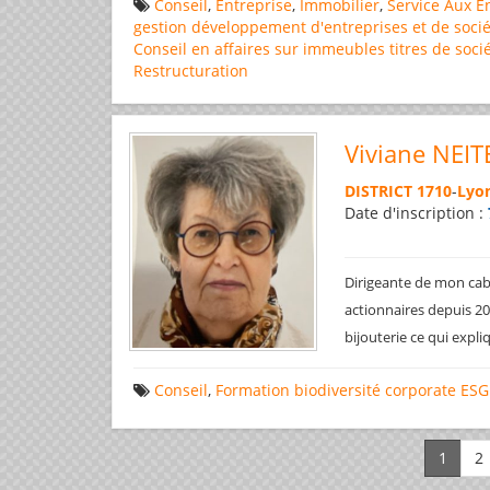
Conseil
,
Entreprise
,
Immobilier
,
Service Aux E
gestion
développement d'entreprises et de socié
Conseil en affaires
sur immeubles
titres de soci
Restructuration
Viviane NEIT
DISTRICT 1710
-
Lyon
Date d'inscription :
Dirigeante de mon cabi
actionnaires depuis 200
bijouterie ce qui expl
Conseil
,
Formation
biodiversité
corporate
ESG