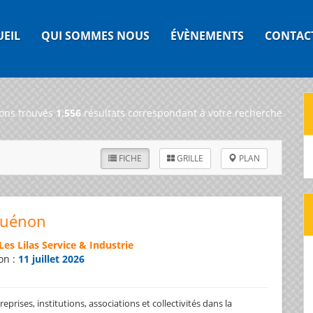
UEIL
QUI SOMMES NOUS
ÉVÈNEMENTS
CONTAC
ons trouvés
1,556
résultats correspondant à votre recherche
FICHE
GRILLE
PLAN
Guénon
Les Lilas Service & Industrie
on :
11 juillet 2026
prises, institutions, associations et collectivités dans la