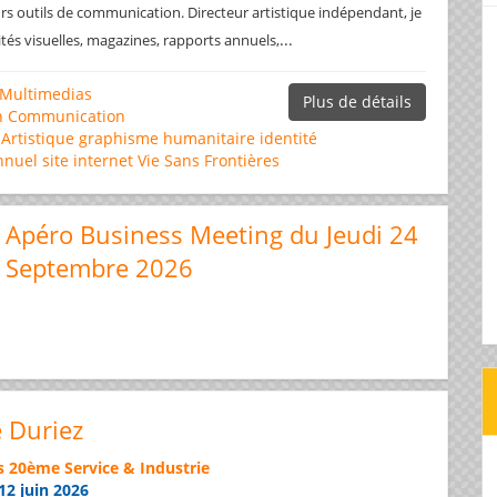
rs outils de communication. Directeur artistique indépendant, je
...
ités visuelles, magazines, rapports annuels,
Multimedias
Plus de détails
n
Communication
 Artistique
graphisme
humanitaire
identité
nnuel
site internet
Vie Sans Frontières
Apéro Business Meeting du Jeudi 24
Septembre 2026
e Duriez
s 20ème Service & Industrie
12 juin 2026