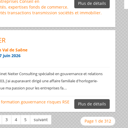
ntreprises
Conseil en
Plus de détails
tés.
expertises
fonds de commerce.
étés
transactions
transmission sociétés et immobilier.
ER
 Val de Saône
7 juin 2026
net Neiter Consulting spécialisé en gouvernance et relations
3, j'ai auparavant dirigé une affaire familiale d'horlogerie-
...
ique ma passion pour les entreprises fa
formation
gouvernance
risques
RSE
Plus de détails
Page 1 de 312