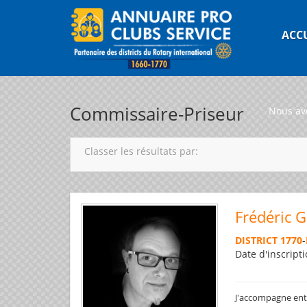
ACC
Commissaire-Priseur
Nous av
Classer les résultats par:
Frédéric 
DISTRICT 1770
-
Date d'inscripti
J'accompagne entre