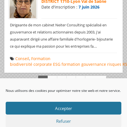
DISTRICT 1710
-
Lyon Val de Saône
Date d'inscription :
7 juin 2026
Dirigeante de mon cabinet Neiter Consulting spécialisé en
gouvernance et relations actionnaires depuis 2003, j'ai
auparavant dirigé une affaire familiale d'horlogerie- bijouterie
...
ce qui explique ma passion pour les entreprises fa
Conseil
,
Formation
biodiversité
corporate
ESG
formation
gouvernance
risques
R
Page 1 de 312
Nous utilisons des cookies pour optimiser notre site web et notre service.
visiteurs uniques:
Accepter
Refuser