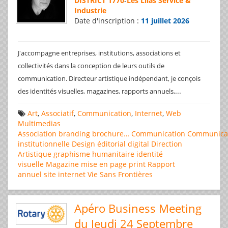
DISTRICT 1770
-
Les Lilas Service &
Industrie
Date d'inscription :
11 juillet 2026
J'accompagne entreprises, institutions, associations et
collectivités dans la conception de leurs outils de
communication. Directeur artistique indépendant, je conçois
...
des identités visuelles, magazines, rapports annuels,
Art
,
Associatif
,
Communication
,
Internet
,
Web
Multimedias
Association
branding
brochure…
Communication
Communica
institutionnelle
Design éditorial
digital
Direction
Artistique
graphisme
humanitaire
identité
visuelle
Magazine
mise en page
print
Rapport
annuel
site internet
Vie Sans Frontières
Apéro Business Meeting
du Jeudi 24 Septembre