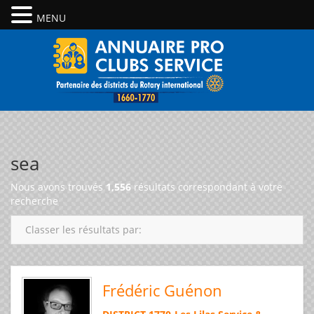
MENU
sea
Nous avons trouvés
1,556
résultats correspondant à votre
recherche
Classer les résultats par:
Frédéric Guénon