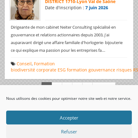
DISTRICT 1710
-
Lyon Val de Saône
Date d'inscription :
7 juin 2026
Dirigeante de mon cabinet Neiter Consulting spécialisé en
gouvernance et relations actionnaires depuis 2003, j'ai
auparavant dirigé une affaire familiale d'horlogerie- bijouterie
...
ce qui explique ma passion pour les entreprises fa
Conseil
,
Formation
biodiversité
corporate
ESG
formation
gouvernance
risques
R
Page 1 de 312
Nous utilisons des cookies pour optimiser notre site web et notre service.
visiteurs uniques:
Accepter
Refuser