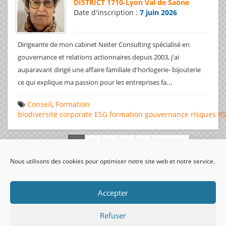
DISTRICT 1710
-
Lyon Val de Saône
Date d'inscription :
7 juin 2026
Dirigeante de mon cabinet Neiter Consulting spécialisé en
gouvernance et relations actionnaires depuis 2003, j'ai
auparavant dirigé une affaire familiale d'horlogerie- bijouterie
...
ce qui explique ma passion pour les entreprises fa
Conseil
,
Formation
biodiversité
corporate
ESG
formation
gouvernance
risques
R
Page 1 de 312
Nous utilisons des cookies pour optimiser notre site web et notre service.
visiteurs uniques:
Accepter
Refuser