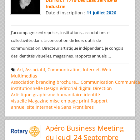
DISTRICT 1770
-
Les Lilas Service &
Industrie
Date d'inscription :
11 juillet 2026
J'accompagne entreprises, institutions, associations et
collectivités dans la conception de leurs outils de
communication. Directeur artistique indépendant, je conçois
...
des identités visuelles, magazines, rapports annuels,
Art
,
Associatif
,
Communication
,
Internet
,
Web
Multimedias
Association
branding
brochure…
Communication
Communica
institutionnelle
Design éditorial
digital
Direction
Artistique
graphisme
humanitaire
identité
visuelle
Magazine
mise en page
print
Rapport
annuel
site internet
Vie Sans Frontières
Apéro Business Meeting
du Jeudi 24 Septembre