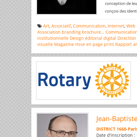
conception de leu
conçois des ident
Art
,
Associatif
,
Communication
,
Internet
,
Web 
Association
branding
brochure…
Communicatio
institutionnelle
Design éditorial
digital
Direction
visuelle
Magazine
mise en page
print
Rapport a
Jean-Baptist
DISTRICT 1660
-
Pari
Date d'inscription :