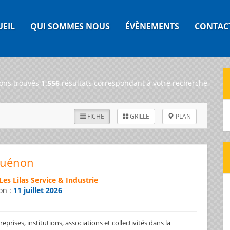
UEIL
QUI SOMMES NOUS
ÉVÈNEMENTS
CONTAC
ons trouvés
1,556
résultats correspondant à votre recherche
FICHE
GRILLE
PLAN
Guénon
Les Lilas Service & Industrie
on :
11 juillet 2026
prises, institutions, associations et collectivités dans la