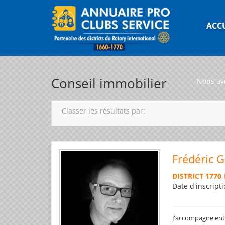
ACC
Conseil immobilier
Nous av
Classer les résultats par:
Frédéric 
DISTRICT 1770
-
Date d'inscripti
J'accompagne entre