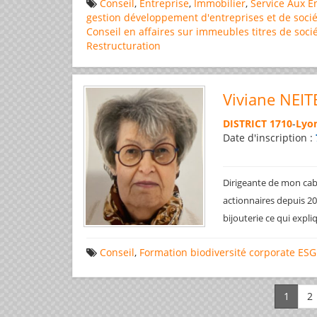
Conseil
,
Entreprise
,
Immobilier
,
Service Aux E
gestion
développement d'entreprises et de socié
Conseil en affaires
sur immeubles
titres de soci
Restructuration
Viviane NEIT
DISTRICT 1710
-
Lyon
Date d'inscription :
Dirigeante de mon cabi
actionnaires depuis 200
bijouterie ce qui expl
Conseil
,
Formation
biodiversité
corporate
ESG