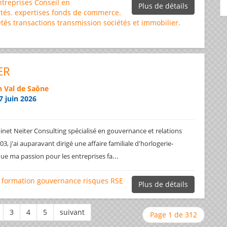
ntreprises
Conseil en
Plus de détails
tés.
expertises
fonds de commerce.
étés
transactions
transmission sociétés et immobilier.
ER
 Val de Saône
7 juin 2026
net Neiter Consulting spécialisé en gouvernance et relations
3, j'ai auparavant dirigé une affaire familiale d'horlogerie-
...
ique ma passion pour les entreprises fa
formation
gouvernance
risques
RSE
Plus de détails
Page 1 de 312