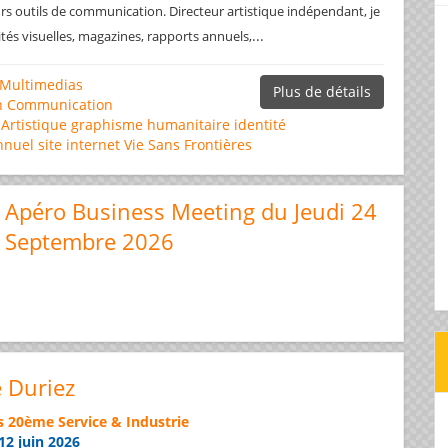
rs outils de communication. Directeur artistique indépendant, je
...
ités visuelles, magazines, rapports annuels,
Multimedias
Plus de détails
n
Communication
 Artistique
graphisme
humanitaire
identité
nnuel
site internet
Vie Sans Frontières
Apéro Business Meeting du Jeudi 24
Septembre 2026
e Duriez
s 20ème Service & Industrie
12 juin 2026