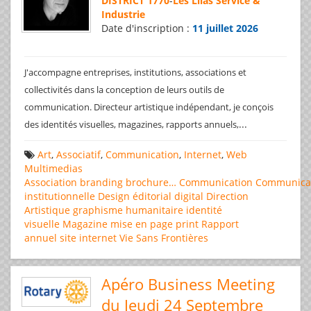
DISTRICT 1770
-
Les Lilas Service &
Industrie
Date d'inscription :
11 juillet 2026
J'accompagne entreprises, institutions, associations et
collectivités dans la conception de leurs outils de
communication. Directeur artistique indépendant, je conçois
...
des identités visuelles, magazines, rapports annuels,
Art
,
Associatif
,
Communication
,
Internet
,
Web
Multimedias
Association
branding
brochure…
Communication
Communica
institutionnelle
Design éditorial
digital
Direction
Artistique
graphisme
humanitaire
identité
visuelle
Magazine
mise en page
print
Rapport
annuel
site internet
Vie Sans Frontières
Apéro Business Meeting
du Jeudi 24 Septembre