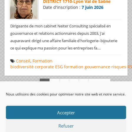
DISTRICT 1710
-
Lyon Val de Saône
Date d'inscription :
7 juin 2026
Dirigeante de mon cabinet Neiter Consulting spécialisé en
gouvernance et relations actionnaires depuis 2003, j'ai
auparavant dirigé une affaire familiale d'horlogerie- bijouterie
...
ce qui explique ma passion pour les entreprises fa
Conseil
,
Formation
biodiversité
corporate
ESG
formation
gouvernance
risques
R
Page 1 de 312
Nous utilisons des cookies pour optimiser notre site web et notre service.
visiteurs uniques:
Accepter
Refuser