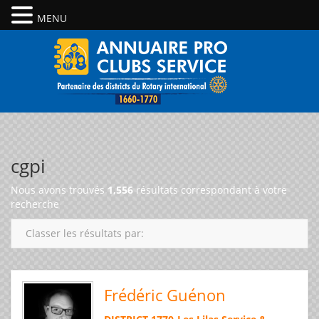
MENU
cgpi
Nous avons trouvés
1,556
résultats correspondant à votre
recherche
Classer les résultats par:
Frédéric Guénon