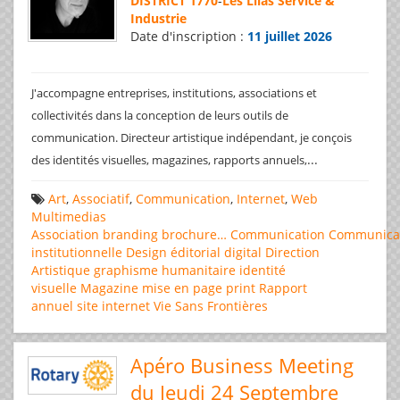
DISTRICT 1770
-
Les Lilas Service &
Industrie
Date d'inscription :
11 juillet 2026
J'accompagne entreprises, institutions, associations et
collectivités dans la conception de leurs outils de
communication. Directeur artistique indépendant, je conçois
...
des identités visuelles, magazines, rapports annuels,
Art
,
Associatif
,
Communication
,
Internet
,
Web
Multimedias
Association
branding
brochure…
Communication
Communica
institutionnelle
Design éditorial
digital
Direction
Artistique
graphisme
humanitaire
identité
visuelle
Magazine
mise en page
print
Rapport
annuel
site internet
Vie Sans Frontières
Apéro Business Meeting
du Jeudi 24 Septembre