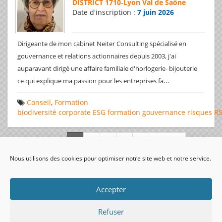
DISTRICT 1710
-
Lyon Val de Saône
Date d'inscription :
7 juin 2026
Dirigeante de mon cabinet Neiter Consulting spécialisé en
gouvernance et relations actionnaires depuis 2003, j'ai
auparavant dirigé une affaire familiale d'horlogerie- bijouterie
...
ce qui explique ma passion pour les entreprises fa
Conseil
,
Formation
biodiversité
corporate
ESG
formation
gouvernance
risques
R
Page 1 de 312
Nous utilisons des cookies pour optimiser notre site web et notre service.
visiteurs uniques:
Accepter
Refuser