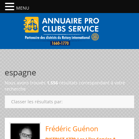
MENU
espagne
Nous avons trouvés
1,556
résultats correspondant à votre
recherche
Classer les résultats par:
Frédéric Guénon