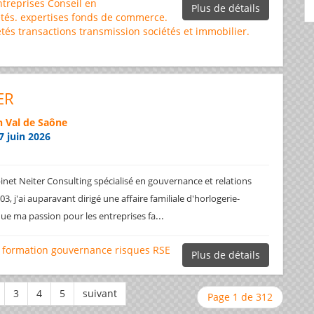
ntreprises
Conseil en
Plus de détails
tés.
expertises
fonds de commerce.
étés
transactions
transmission sociétés et immobilier.
ER
 Val de Saône
7 juin 2026
net Neiter Consulting spécialisé en gouvernance et relations
3, j'ai auparavant dirigé une affaire familiale d'horlogerie-
...
ique ma passion pour les entreprises fa
formation
gouvernance
risques
RSE
Plus de détails
Page 1 de 312