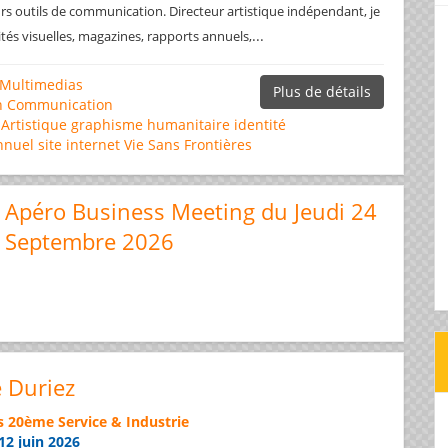
rs outils de communication. Directeur artistique indépendant, je
...
ités visuelles, magazines, rapports annuels,
Multimedias
Plus de détails
n
Communication
 Artistique
graphisme
humanitaire
identité
nnuel
site internet
Vie Sans Frontières
Apéro Business Meeting du Jeudi 24
Septembre 2026
e Duriez
s 20ème Service & Industrie
12 juin 2026