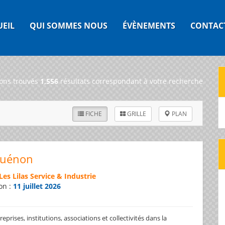
UEIL
QUI SOMMES NOUS
ÉVÈNEMENTS
CONTAC
ons trouvés
1,556
résultats correspondant à votre recherche
FICHE
GRILLE
PLAN
Guénon
Les Lilas Service & Industrie
on :
11 juillet 2026
prises, institutions, associations et collectivités dans la