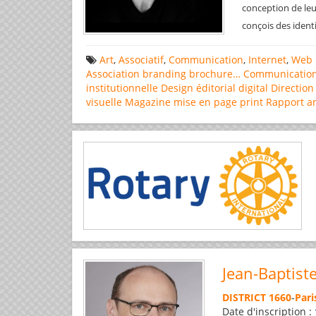
conception de leu
conçois des ident
Art
,
Associatif
,
Communication
,
Internet
,
Web 
Association
branding
brochure…
Communicatio
institutionnelle
Design éditorial
digital
Direction
visuelle
Magazine
mise en page
print
Rapport a
Jean-Baptist
DISTRICT 1660
-
Pari
Date d'inscription :