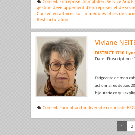
Conseil
,
Entreprise
,
Immobilier
,
Service Aux E
gestion
développement d'entreprises et de socié
Conseil en affaires
sur immeubles
titres de soci
Restructuration
Viviane NEIT
DISTRICT 1710
-
Lyon
Date d'inscription :
Dirigeante de mon cabi
actionnaires depuis 200
bijouterie ce qui expl
Conseil
,
Formation
biodiversité
corporate
ESG