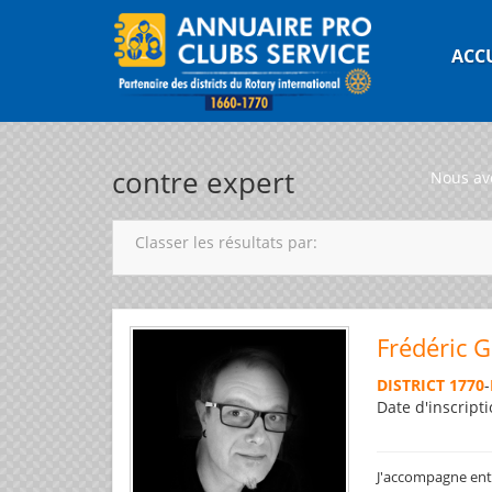
ACC
contre expert
Nous av
Classer les résultats par:
Frédéric 
DISTRICT 1770
-
Date d'inscripti
J'accompagne entre