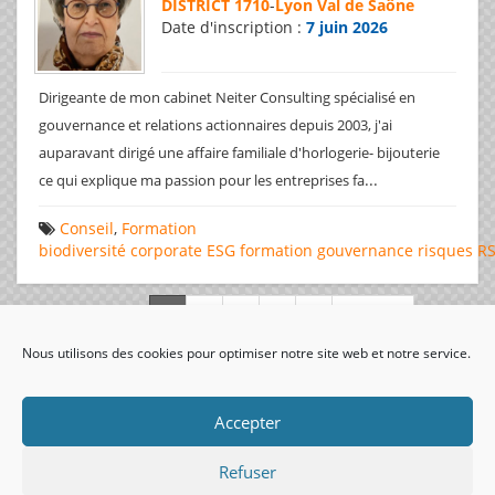
DISTRICT 1710
-
Lyon Val de Saône
Date d'inscription :
7 juin 2026
Dirigeante de mon cabinet Neiter Consulting spécialisé en
gouvernance et relations actionnaires depuis 2003, j'ai
auparavant dirigé une affaire familiale d'horlogerie- bijouterie
...
ce qui explique ma passion pour les entreprises fa
Conseil
,
Formation
biodiversité
corporate
ESG
formation
gouvernance
risques
R
Page 1 de 312
Nous utilisons des cookies pour optimiser notre site web et notre service.
visiteurs uniques:
Accepter
Refuser