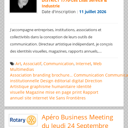
DISTRICT 1770
-
Les Lilas Service &
Industrie
Date d'inscription :
11 juillet 2026
J'accompagne entreprises, institutions, associations et
collectivités dans la conception de leurs outils de
communication. Directeur artistique indépendant, je conçois
...
des identités visuelles, magazines, rapports annuels,
Art
,
Associatif
,
Communication
,
Internet
,
Web
Multimedias
Association
branding
brochure…
Communication
Communica
institutionnelle
Design éditorial
digital
Direction
Artistique
graphisme
humanitaire
identité
visuelle
Magazine
mise en page
print
Rapport
annuel
site internet
Vie Sans Frontières
Apéro Business Meeting
du Jeudi 24 Septembre