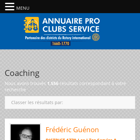
MENU
Coaching
Nous avons trouvés
1,556
résultats correspondant à votre
recherche
Classer les résultats par:
Frédéric Guénon