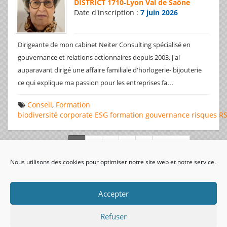
DISTRICT 1710
-
Lyon Val de Saône
Date d'inscription :
7 juin 2026
Dirigeante de mon cabinet Neiter Consulting spécialisé en
gouvernance et relations actionnaires depuis 2003, j'ai
auparavant dirigé une affaire familiale d'horlogerie- bijouterie
...
ce qui explique ma passion pour les entreprises fa
Conseil
,
Formation
biodiversité
corporate
ESG
formation
gouvernance
risques
R
Page 1 de 312
Nous utilisons des cookies pour optimiser notre site web et notre service.
visiteurs uniques:
Accepter
Refuser