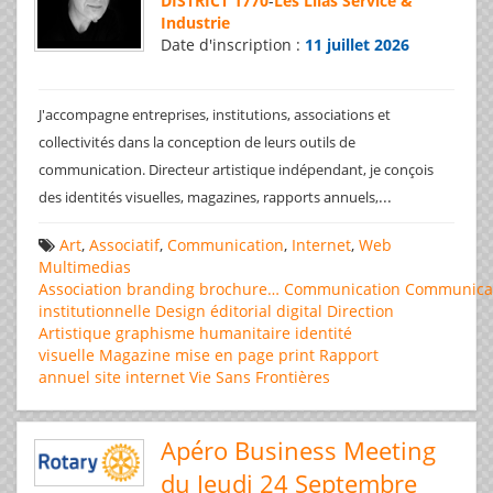
DISTRICT 1770
-
Les Lilas Service &
Industrie
Date d'inscription :
11 juillet 2026
J'accompagne entreprises, institutions, associations et
collectivités dans la conception de leurs outils de
communication. Directeur artistique indépendant, je conçois
...
des identités visuelles, magazines, rapports annuels,
Art
,
Associatif
,
Communication
,
Internet
,
Web
Multimedias
Association
branding
brochure…
Communication
Communica
institutionnelle
Design éditorial
digital
Direction
Artistique
graphisme
humanitaire
identité
visuelle
Magazine
mise en page
print
Rapport
annuel
site internet
Vie Sans Frontières
Apéro Business Meeting
du Jeudi 24 Septembre