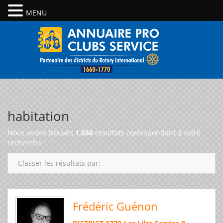
MENU
habitation
Nous avons trouvés
1,556
résultats correspondant à votre
recherche
Classer les résultats par:
Frédéric Guénon