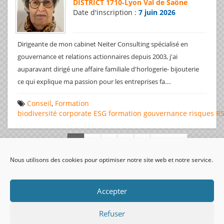
DISTRICT 1710
-
Lyon Val de Saône
Date d'inscription :
7 juin 2026
Dirigeante de mon cabinet Neiter Consulting spécialisé en
gouvernance et relations actionnaires depuis 2003, j'ai
auparavant dirigé une affaire familiale d'horlogerie- bijouterie
...
ce qui explique ma passion pour les entreprises fa
Conseil
,
Formation
biodiversité
corporate
ESG
formation
gouvernance
risques
R
Page 1 de 312
Nous utilisons des cookies pour optimiser notre site web et notre service.
visiteurs uniques:
Accepter
Refuser