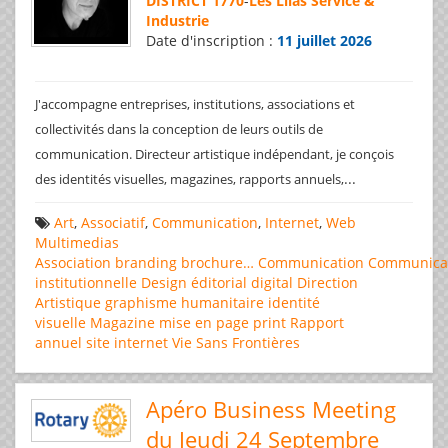
DISTRICT 1770
-
Les Lilas Service &
Industrie
Date d'inscription :
11 juillet 2026
J'accompagne entreprises, institutions, associations et
collectivités dans la conception de leurs outils de
communication. Directeur artistique indépendant, je conçois
...
des identités visuelles, magazines, rapports annuels,
Art
,
Associatif
,
Communication
,
Internet
,
Web
Multimedias
Association
branding
brochure…
Communication
Communica
institutionnelle
Design éditorial
digital
Direction
Artistique
graphisme
humanitaire
identité
visuelle
Magazine
mise en page
print
Rapport
annuel
site internet
Vie Sans Frontières
Apéro Business Meeting
du Jeudi 24 Septembre