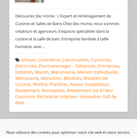
Découvrez Dec Home : L'Expert en Aménagement de
Cuisines et Salles de Bains Chez Dec Home, nous sommes
créateurs et agenceurs d'espaces spécialisés dans la
cuisine et la salle de bain. Entreprise familiale à taille
...
humaine, avec
Artisan
,
Commerce
,
Construction
,
Cuisiniste
,
Electricien
,
Electromenager - Television
,
Entreprise
,
Isolation
,
Macon
,
Maconnerie
,
Maison Individuelle
,
Menuiserie
,
Menuisier
,
Meubles
,
Meubles De
Cuisine
,
Peintre
,
Plombier
,
Poseur Installateur
,
Ravalement
,
Renovation
,
Revetement Sol Et Mur
Cuisiniste
Décoration
Intérieur
rénovation
Sall de
Bain
Page 1 de 1
1
Nous utilisons des cookies pour optimiser notre site web et notre service.