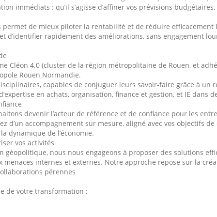
ion immédiats : qu’il s’agisse d’affiner vos prévisions budgétaires, 
s permet de mieux piloter la rentabilité et de réduire efficacement 
 d’identifier rapidement des améliorations, sans engagement lourd
de
me Cléon 4.0 (cluster de la région métropolitaine de Rouen, et ad
tropole Rouen Normandie.
disciplinaires, capables de conjuguer leurs savoir-faire grâce à un 
’expertise en achats, organisation, finance et gestion, et IE dans de
nfiance
uhaitons devenir l’acteur de référence et de confiance pour les en
ierez d’un accompagnement sur mesure, aligné avec vos objectifs 
à la dynamique de l’économie.
iser vos activités
n géopolitique, nous nous engageons à proposer des solutions effic
ux menaces internes et externes. Notre approche repose sur la créa
collaborations pérennes
 de votre transformation :