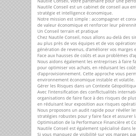
Nautile Conseil, Votre partenaire pour une perf
Nautile Conseil est un cabinet de conseil aux ent
stratégie et intelligence économique.
Notre mission est simple : accompagner et conse
de valeur économique et renforcer leur pérenni
Un Conseil terrain et pratique
Chez Nautile Conseil, nous allons au-delà des 
au plus près de vos équipes et de vos opérations
génération de revenus, d’améliorer vos marges et
Face aux hausses de coûts et aux problèmes d’
Nous aidons également les entreprises à faire f
pour optimiser vos achats, en réduisant les coût
d’approvisionnement. Cette approche vous perme
environnement économique instable et volatile.
Gérer les Risques dans un Contexte Géopolitiq
Avec l’intensification des conflictualités inter
organisations de faire face à des risques de plu
en réduisant leur exposition aux risques opérat
Nous proposons un audit rapide pour révéler les 
stratégies robustes pour y faire face et assurer la
Optimisation de la Performance Financière et Co
Nautile Conseil est également spécialisé dans le
Si vous manquez de visibilité sur vos marges p