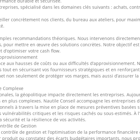
ormance durable et sécurisée.
reprises, spécialisé dans les domaines clés suivants : achats, contr
iller concrètement nos clients, du bureau aux ateliers, pour maxim
té.
simples recommandations théoriques. Nous intervenons directement 
, pour mettre en œuvre des solutions concrètes. Notre objectif est 
 d’optimiser votre cash flow.
approvisionnement
ace aux hausses de coûts ou aux difficultés d’approvisionnement. 
s tout en sécurisant vos fournisseurs stratégiques et en renforçant 
t non seulement de protéger vos marges, mais aussi d’assurer la c
ue Complexe
nationales, la géopolitique impacte directement les entreprises. Auj
s en plus complexes. Nautile Conseil accompagne les entreprises dans
ionnels à travers la mise en place de mesures préventives basées s
vulnérabilités critiques et les risques cachés ou sous-estimés. À l’
 sécurité et la résilience de vos activités.
ntrôle de Gestion
 contrôle de gestion et l’optimisation de la performance financière
ar produit ou constatez des écarts budgétaires importants, nous p