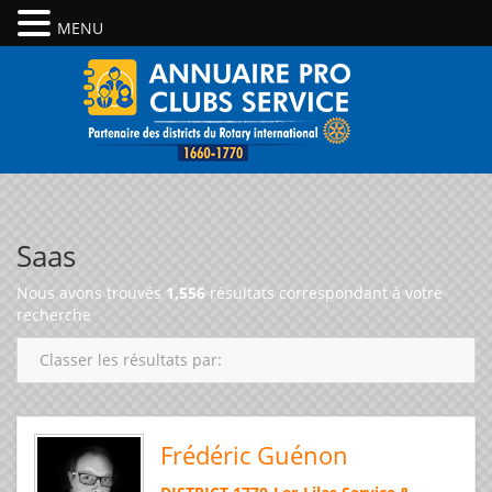
MENU
Saas
Nous avons trouvés
1,556
résultats correspondant à votre
recherche
Classer les résultats par:
Frédéric Guénon