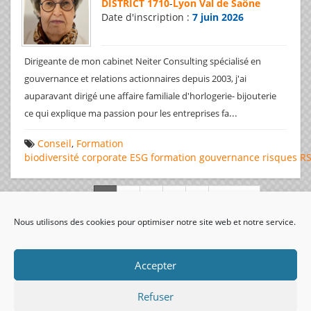
DISTRICT 1710
-
Lyon Val de Saône
Date d'inscription :
7 juin 2026
Dirigeante de mon cabinet Neiter Consulting spécialisé en
gouvernance et relations actionnaires depuis 2003, j'ai
auparavant dirigé une affaire familiale d'horlogerie- bijouterie
...
ce qui explique ma passion pour les entreprises fa
Conseil
,
Formation
biodiversité
corporate
ESG
formation
gouvernance
risques
R
Page 1 de 312
Nous utilisons des cookies pour optimiser notre site web et notre service.
visiteurs uniques:
Accepter
Refuser