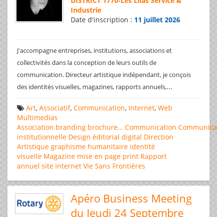
DISTRICT 1770
-
Les Lilas Service &
Industrie
Date d'inscription :
11 juillet 2026
J'accompagne entreprises, institutions, associations et
collectivités dans la conception de leurs outils de
communication. Directeur artistique indépendant, je conçois
...
des identités visuelles, magazines, rapports annuels,
Art
,
Associatif
,
Communication
,
Internet
,
Web
Multimedias
Association
branding
brochure…
Communication
Communica
institutionnelle
Design éditorial
digital
Direction
Artistique
graphisme
humanitaire
identité
visuelle
Magazine
mise en page
print
Rapport
annuel
site internet
Vie Sans Frontières
Apéro Business Meeting
du Jeudi 24 Septembre