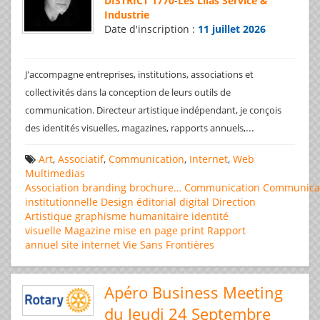
DISTRICT 1770
-
Les Lilas Service &
Industrie
Date d'inscription :
11 juillet 2026
J'accompagne entreprises, institutions, associations et
collectivités dans la conception de leurs outils de
communication. Directeur artistique indépendant, je conçois
...
des identités visuelles, magazines, rapports annuels,
Art
,
Associatif
,
Communication
,
Internet
,
Web
Multimedias
Association
branding
brochure…
Communication
Communica
institutionnelle
Design éditorial
digital
Direction
Artistique
graphisme
humanitaire
identité
visuelle
Magazine
mise en page
print
Rapport
annuel
site internet
Vie Sans Frontières
Apéro Business Meeting
du Jeudi 24 Septembre