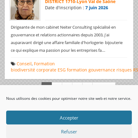
DISTRICT 1710
-
Lyon Val de Saône
Date d'inscription :
7 juin 2026
Dirigeante de mon cabinet Neiter Consulting spécialisé en
gouvernance et relations actionnaires depuis 2003, j'ai
auparavant dirigé une affaire familiale d'horlogerie- bijouterie
...
ce qui explique ma passion pour les entreprises fa
Conseil
,
Formation
biodiversité
corporate
ESG
formation
gouvernance
risques
R
Page 1 de 312
Nous utilisons des cookies pour optimiser notre site web et notre service.
visiteurs uniques:
Accepter
Refuser