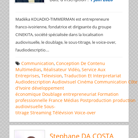
Madéka KOUADIO-TIMMERMAN est entrepreneure
franco-ivoirienne, fondatrice et dirigeante du groupe
CINEKITA, société spécialisée dans la localisation
audiovisuelle, le doublage, le sous-titrage, le voice-over,
...
l’audiodescriptio
Communication
,
Conception De Contenu
Multimedias
,
Réalisateur Vidéo
,
Service Aux
Entreprises
,
Television
,
Traduction Et Interpretariat
Audiodescription
Audiovisuel
Cinéma
Communication
Côte
d'Ivoire
développement
économique
Doublage
entrepreneuriat
Formation
professionnelle
France
Médias
Postproduction
production
audiovisuelle
Sous-
titrage
Streaming
Télévision
Voice-over
Stephane DA COSTA